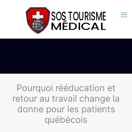
Pourquoi rééducation et
retour au travail change la
donne pour les patients
québécois