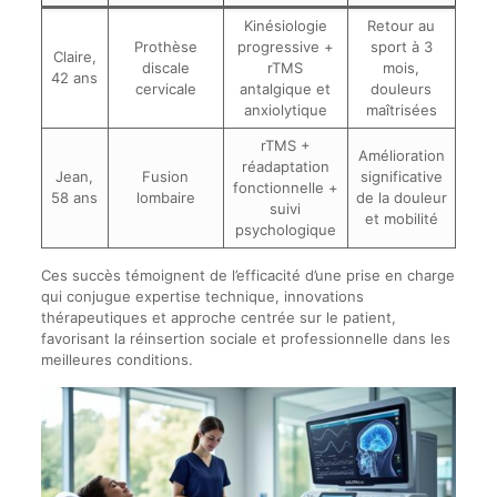
Kinésiologie
Retour au
Prothèse
progressive +
sport à 3
Claire,
discale
rTMS
mois,
42 ans
cervicale
antalgique et
douleurs
anxiolytique
maîtrisées
rTMS +
Amélioration
réadaptation
Jean,
Fusion
significative
fonctionnelle +
58 ans
lombaire
de la douleur
suivi
et mobilité
psychologique
Ces succès témoignent de l’efficacité d’une prise en charge
qui conjugue expertise technique, innovations
thérapeutiques et approche centrée sur le patient,
favorisant la réinsertion sociale et professionnelle dans les
meilleures conditions.