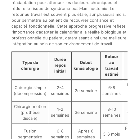
réadaptation pour atténuer les douleurs chroniques et
réduire le risque de syndrome post-laminectomie. Le
retour au travail est souvent plus étalé, sur plusieurs mois,
pour permettre au patient de recouvrer confiance et
capacité fonctionnelle. Cette approche progressive reflète
l’importance d’adapter le calendrier à la réalité biologique et
professionnelle du patient, garantissant ainsi une meilleure
intégration au sein de son environnement de travail.
Retour
Durée
Type de
Début
au
Util
repos
chirurgie
kinésiologie
travail
r
initial
estimé
Pour 
Chirurgie simple
2-4
6-8
2e semaine
chro
(décompression)
semaines
semaines
ponc
Chirurgie motion
Souti
1-2
8-10
(prothèse
3e semaine
réadap
semaines
semaines
discale)
do
Fréque
Fusion
6-8
Après 6
3-6 mois
dou
segmentaire
semaines
semaines