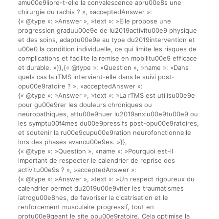
amu00e9liore-t-elle la convalescence apru00e8s une
chirurgie du rachis ? », »acceptedAnswer »:
{« @type »: »Answer », »text »: »Elle propose une
progression graduu00e9e de lu2019activitu00e9 physique
et des soins, adaptu00e9e au type du2019intervention et
u00e0 la condition individuelle, ce qui limite les risques de
complications et facilite la remise en mobilitu00e9 efficace
et durable. »}},{« @type »: »Question », »name »: »Dans
quels cas la rTMS intervient-elle dans le suivi post-
opu00e9ratoire ? », »acceptedAnswer »:
{« @type »: »Answer », »text »: »La rTMS est utilisu00e9e
pour gu00e9rer les douleurs chroniques ou
neuropathiques, attu00e9nuer lu2019anxiu00e9tu00e9 ou
les symptu00f4mes du00e9pressifs post-opu00e9ratoires,
et soutenir la ru00e9cupu00e9ration neurofonctionnelle
lors des phases avancu00e9es. »}},
{« @type »: »Question », »name »: »Pourquoi est-il
important de respecter le calendrier de reprise des
activitu00e9s ? », »acceptedAnswer »:
{« @type »: »Answer », »text »: »Un respect rigoureux du
calendrier permet du2019u00e9viter les traumatismes
iatrogu00e8nes, de favoriser la cicatrisation et le
renforcement musculaire progressif, tout en
protu00e9geant le site opu00e9ratoire. Cela optimise la