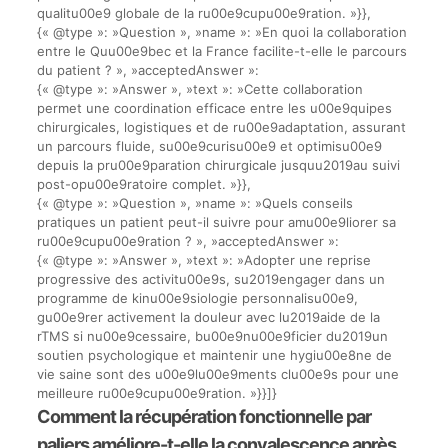
qualitu00e9 globale de la ru00e9cupu00e9ration. »}},
{« @type »: »Question », »name »: »En quoi la collaboration
entre le Quu00e9bec et la France facilite-t-elle le parcours
du patient ? », »acceptedAnswer »:
{« @type »: »Answer », »text »: »Cette collaboration
permet une coordination efficace entre les u00e9quipes
chirurgicales, logistiques et de ru00e9adaptation, assurant
un parcours fluide, su00e9curisu00e9 et optimisu00e9
depuis la pru00e9paration chirurgicale jusquu2019au suivi
post-opu00e9ratoire complet. »}},
{« @type »: »Question », »name »: »Quels conseils
pratiques un patient peut-il suivre pour amu00e9liorer sa
ru00e9cupu00e9ration ? », »acceptedAnswer »:
{« @type »: »Answer », »text »: »Adopter une reprise
progressive des activitu00e9s, su2019engager dans un
programme de kinu00e9siologie personnalisu00e9,
gu00e9rer activement la douleur avec lu2019aide de la
rTMS si nu00e9cessaire, bu00e9nu00e9ficier du2019un
soutien psychologique et maintenir une hygiu00e8ne de
vie saine sont des u00e9lu00e9ments clu00e9s pour une
meilleure ru00e9cupu00e9ration. »}}]}
Comment la récupération fonctionnelle par
paliers améliore-t-elle la convalescence après