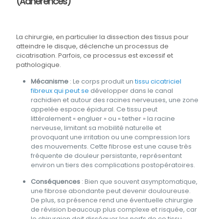
(Adhérences)
La chirurgie, en particulier la dissection des tissus pour
atteindre le disque, déclenche un processus de
cicatrisation. Parfois, ce processus est excessif et
pathologique.
Mécanisme
: Le corps produit un
tissu cicatriciel
fibreux qui peut se
développer dans le canal
rachidien et autour des racines nerveuses, une zone
appelée espace épidural. Ce tissu peut
littéralement « engluer » ou « tether » la racine
nerveuse, limitant sa mobilité naturelle et
provoquant une irritation ou une compression lors
des mouvements. Cette fibrose est une cause très
fréquente de douleur persistante, représentant
environ un tiers des complications postopératoires.
Conséquences
: Bien que souvent asymptomatique,
une fibrose abondante peut devenir douloureuse.
De plus, sa présence rend une éventuelle chirurgie
de révision beaucoup plus complexe et risquée, car
le chirurgien doit disséquer les nerfs de ce tissu