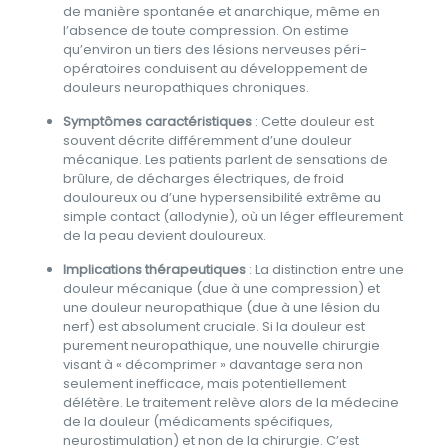
de manière spontanée et anarchique, même en
l’absence de toute compression. On estime
qu’environ un tiers des lésions nerveuses péri-
opératoires conduisent au développement de
douleurs neuropathiques chroniques.
Symptômes caractéristiques
: Cette douleur est
souvent décrite différemment d’une douleur
mécanique. Les patients parlent de sensations de
brûlure, de décharges électriques, de froid
douloureux ou d’une hypersensibilité extrême au
simple contact (allodynie), où un léger effleurement
de la peau devient douloureux.
Implications thérapeutiques
: La distinction entre une
douleur mécanique (due à une compression) et
une douleur neuropathique (due à une lésion du
nerf) est absolument cruciale. Si la douleur est
purement neuropathique, une nouvelle chirurgie
visant à « décomprimer » davantage sera non
seulement inefficace, mais potentiellement
délétère. Le traitement relève alors de la médecine
de la douleur (médicaments spécifiques,
neurostimulation) et non de la chirurgie. C’est