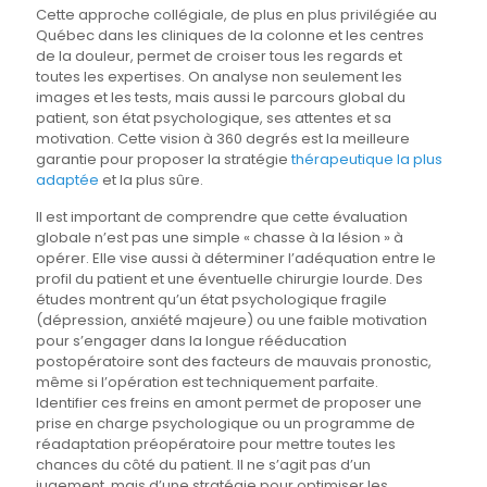
Cette approche collégiale, de plus en plus privilégiée au
Québec dans les cliniques de la colonne et les centres
de la douleur, permet de croiser tous les regards et
toutes les expertises. On analyse non seulement les
images et les tests, mais aussi le parcours global du
patient, son état psychologique, ses attentes et sa
motivation. Cette vision à 360 degrés est la meilleure
garantie pour proposer la stratégie
thérapeutique la plus
adaptée
et la plus sûre.
Il est important de comprendre que cette évaluation
globale n’est pas une simple « chasse à la lésion » à
opérer. Elle vise aussi à déterminer l’adéquation entre le
profil du patient et une éventuelle chirurgie lourde. Des
études montrent qu’un état psychologique fragile
(dépression, anxiété majeure) ou une faible motivation
pour s’engager dans la longue rééducation
postopératoire sont des facteurs de mauvais pronostic,
même si l’opération est techniquement parfaite.
Identifier ces freins en amont permet de proposer une
prise en charge psychologique ou un programme de
réadaptation préopératoire pour mettre toutes les
chances du côté du patient. Il ne s’agit pas d’un
jugement, mais d’une stratégie pour optimiser les