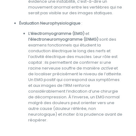
évidence une instabilité, c’est-à-dire un
mouvement anormal entre les vertèbres qui ne
serait pas visible sur des images statiques.
Évaluation Neurophysiologique
:
L’électromyogramme (EMG)
et
l’électroneuromyogramme (ENMG)
sont des
examens fonctionnels qui étudient la
conduction électrique le long des nerfs et
l’activité électrique des muscles. Leur rôle est
capital : ils permettent de confirmer si une
racine nerveuse souffre de manière
active
et
de localiser précisément le niveau de l’atteinte.
Un EMG positif qui correspond aux symptômes
et aux images de l’IRM renforce
considérablement l’indication d’une chirurgie
de décompression. À l’inverse, un EMG normal
malgré des douleurs peut orienter vers une
autre cause (douleur référée, non
neurologique) et inciter à la prudence avant de
réopérer.