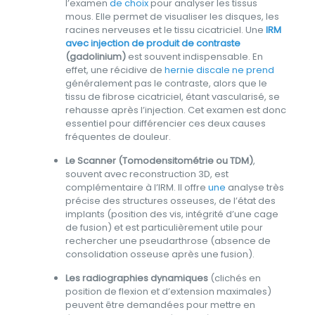
l’examen
de choix
pour analyser les tissus
mous. Elle permet de visualiser les disques, les
racines nerveuses et le tissu cicatriciel. Une
IRM
avec injection de produit de contraste
(gadolinium)
est souvent indispensable. En
effet, une récidive de
hernie discale ne prend
généralement pas le contraste, alors que le
tissu de fibrose cicatriciel, étant vascularisé, se
rehausse après l’injection. Cet examen est donc
essentiel pour différencier ces deux causes
fréquentes de douleur.
Le Scanner (Tomodensitométrie ou TDM)
,
souvent avec reconstruction 3D, est
complémentaire à l’IRM. Il offre
une
analyse très
précise des structures osseuses, de l’état des
implants (position des vis, intégrité d’une cage
de fusion) et est particulièrement utile pour
rechercher une pseudarthrose (absence de
consolidation osseuse après une fusion).
Les radiographies dynamiques
(clichés en
position de flexion et d’extension maximales)
peuvent être demandées pour mettre en