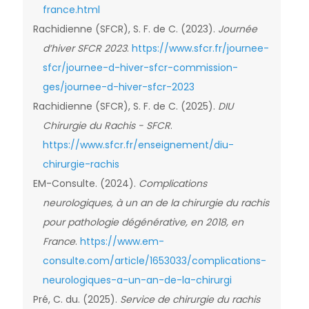
france.html
Rachidienne (SFCR), S. F. de C. (2023).
Journée
d’hiver SFCR 2023
.
https://www.sfcr.fr/journee-
sfcr/journee-d-hiver-sfcr-commission-
ges/journee-d-hiver-sfcr-2023
Rachidienne (SFCR), S. F. de C. (2025).
DIU
Chirurgie du Rachis - SFCR
.
https://www.sfcr.fr/enseignement/diu-
chirurgie-rachis
EM-Consulte. (2024).
Complications
neurologiques, à un an de la chirurgie du rachis
pour pathologie dégénérative, en 2018, en
France
.
https://www.em-
consulte.com/article/1653033/complications-
neurologiques-a-un-an-de-la-chirurgi
Pré, C. du. (2025).
Service de chirurgie du rachis