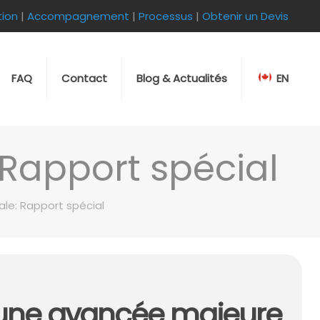
tion
|
Accompagnement
|
Processus
|
Obtenir un Devis
FAQ
Contact
Blog & Actualités
EN
Rapport spécial
le: Rapport spécial
 une avancée majeure