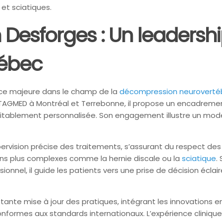
 et sciatiques.
in Desforges : Un leader
uébec
nce majeure dans le champ de la
décompression neuroverté
ues TAGMED à Montréal et Terrebonne, il propose un encadrem
ritablement personnalisée. Son engagement illustre un modèl
pervision précise des traitements, s’assurant du respect de
tions plus complexes comme la hernie discale ou la
sciatique
.
nel, il guide les patients vers une prise de décision écla
ante mise à jour des pratiques, intégrant les innovations
onformes aux standards internationaux. L’expérience clinique