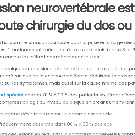
sion neurovertébrale est
oute chirurgie du dos ou
’hui comme un incontournable dans la prise en charge des af
agée systématiquement même après plusieurs mois (entre 3 et
ou encore les infiltrations médicamenteuses.
 cliniques impressionnants montrant que la plupart des pati
e mécanique de la colonne vertébrale, réduisant la pression
ment sur les symptômes, mais aussi sur la cause même des pa
rt spécial
, environ 70 % à 90 % des patients souffrant d’her
compression agit au niveau du disque en créant un environne
discipline désormais reconnue comme essentielle
fréquemment observée dans 80 % à 88 % des cas
ion
des lésions en réduisant la compression nerveuse conti