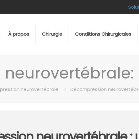
Solu
À propos
Chirurgie
Conditions Chirurgicales
neurovertébrale: 
ression neurovertébrale
Décompression neurovertébra
sion neurovertébrale :