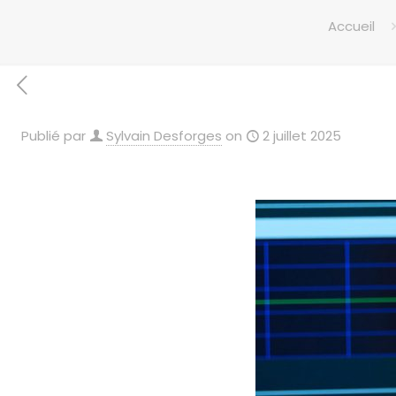
Accueil
Publié par
Sylvain Desforges
on
2 juillet 2025