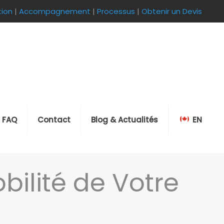
tion
|
Accompagnement
|
Processus
|
Obtenir un Devis
FAQ
Contact
Blog & Actualités
EN
bilité de Votre