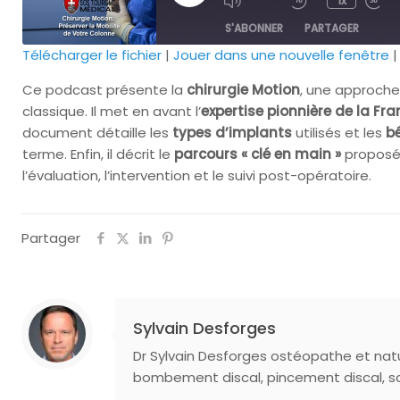
1x
l'épisode
S'ABONNER
PARTAGER
Télécharger le fichier
|
Jouer dans une nouvelle fenêtre
PARTAGER
Ce podcast présente la
chirurgie Motion
, une approche 
FLUX RSS
classique. Il met en avant l’
expertise pionnière de la Fr
LIEN
document détaille les
types d’implants
utilisés et les
bé
terme. Enfin, il décrit le
parcours « clé en main »
proposé
l’évaluation, l’intervention et le suivi post-opératoire.
INTÉGRER
Partager
Sylvain Desforges
Dr Sylvain Desforges ostéopathe et natu
bombement discal, pincement discal, s