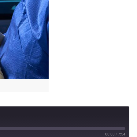
00:00
/
7:54