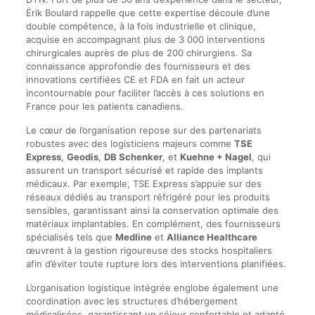
Érik Boulard rappelle que cette expertise découle d’une
double compétence, à la fois industrielle et clinique,
acquise en accompagnant plus de 3 000 interventions
chirurgicales auprès de plus de 200 chirurgiens. Sa
connaissance approfondie des fournisseurs et des
innovations certifiées CE et FDA en fait un acteur
incontournable pour faciliter l’accès à ces solutions en
France pour les patients canadiens.
Le cœur de l’organisation repose sur des partenariats
robustes avec des logisticiens majeurs comme
TSE
Express
,
Geodis
,
DB Schenker
, et
Kuehne + Nagel
, qui
assurent un transport sécurisé et rapide des implants
médicaux. Par exemple, TSE Express s’appuie sur des
réseaux dédiés au transport réfrigéré pour les produits
sensibles, garantissant ainsi la conservation optimale des
matériaux implantables. En complément, des fournisseurs
spécialisés tels que
Medline
et
Alliance Healthcare
œuvrent à la gestion rigoureuse des stocks hospitaliers
afin d’éviter toute rupture lors des interventions planifiées.
L’organisation logistique intégrée englobe également une
coordination avec les structures d’hébergement
médicalisées, garantissant un séjour confortable et adapté