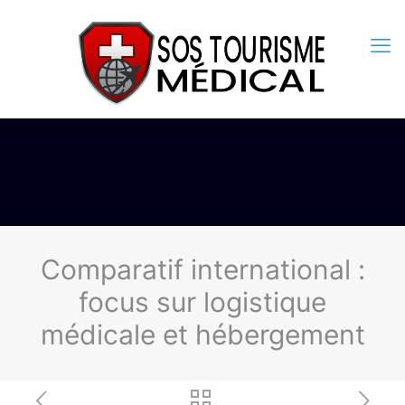
Comparatif international :
focus sur logistique
médicale et hébergement