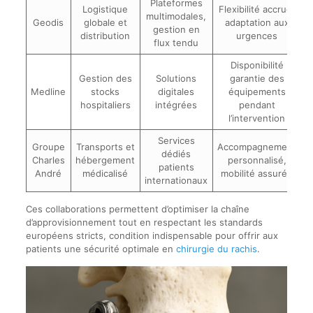
Plateformes
Logistique
Flexibilité accrue,
multimodales,
Geodis
globale et
adaptation aux
gestion en
distribution
urgences
flux tendu
Disponibilité
Gestion des
Solutions
garantie des
Medline
stocks
digitales
équipements
hospitaliers
intégrées
pendant
l’intervention
Services
Groupe
Transports et
Accompagnement
dédiés
Charles
hébergement
personnalisé,
patients
André
médicalisé
mobilité assurée
internationaux
Ces collaborations permettent d’optimiser la chaîne
d’approvisionnement tout en respectant les standards
européens stricts, condition indispensable pour offrir aux
patients une sécurité optimale en
chirurgie du rachis
.