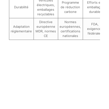
Véhicules
Programme
Efforts en
électriques,
Durabilité
de réduction
emballage
emballages
carbone
durable
recyclables
Directive
Normes
FDA,
Adaptation
européenne
européennes,
exigences
réglementaire
MDR, normes
certifications
fédérales
CE
nationales