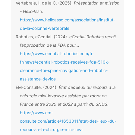
Vertébrale, I. de la C. (2025).
Présentation et mission
- HelloAsso
.
https://www.helloasso.com/associations/institut-
de-la-colonne-vertebrale
Robotics, eCential. (2024).
eCential Robotics reçoit
l’approbation de la FDA pour...
https://www.ecential-robotics.com/fr-
fr/news/ecential-robotics-receives-fda-510k-
clearance-for-spine-navigation-and-robotic-
assistance-device
EM-Consulte. (2024).
État des lieux du recours à la
chirurgie mini-invasive assistée par robot en
France entre 2020 et 2022 à partir du SNDS
.
https://www.em-
consulte.com/article/1653011/etat-des-lieux-du-
recours-a-la-chirurgie-mini-inva