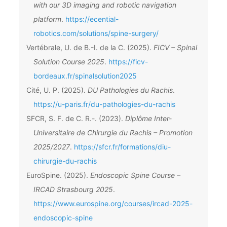
with our 3D imaging and robotic navigation
platform
.
https://ecential-
robotics.com/solutions/spine-surgery/
Vertébrale, U. de B.-I. de la C. (2025).
FICV – Spinal
Solution Course 2025
.
https://ficv-
bordeaux.fr/spinalsolution2025
Cité, U. P. (2025).
DU Pathologies du Rachis
.
https://u-paris.fr/du-pathologies-du-rachis
SFCR, S. F. de C. R.-. (2023).
Diplôme Inter-
Universitaire de Chirurgie du Rachis – Promotion
2025/2027
.
https://sfcr.fr/formations/diu-
chirurgie-du-rachis
EuroSpine. (2025).
Endoscopic Spine Course –
IRCAD Strasbourg 2025
.
https://www.eurospine.org/courses/ircad-2025-
endoscopic-spine