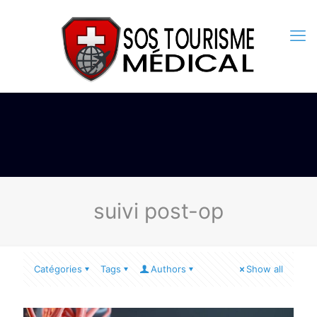
suivi post-op
Catégories
Tags
Authors
Show all