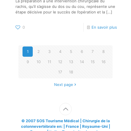
La préparation à une intervention chirurgicale du
rachis, qu’il s’agisse du dos ou du cou, représente une
étape décisive pour le succès de l’opération et la
[…]
0
En savoir plus
1
2
3
4
5
6
7
8
9
10
11
12
13
14
15
16
17
18
Next page
© 2007
SOS Tourisme Médical
| Chirurgie de la
colonnevertébrale en: | France | Royaume-Uni |