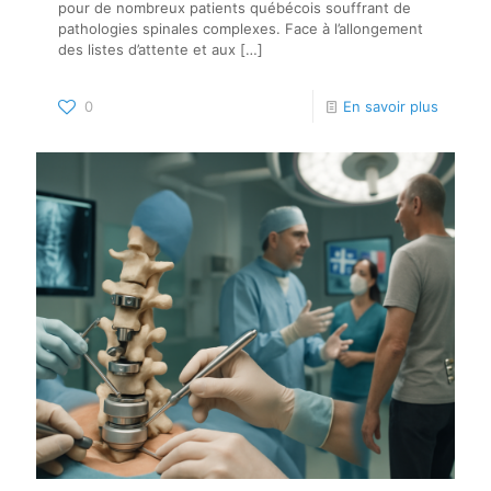
pour de nombreux patients québécois souffrant de
pathologies spinales complexes. Face à l’allongement
des listes d’attente et aux
[…]
0
En savoir plus