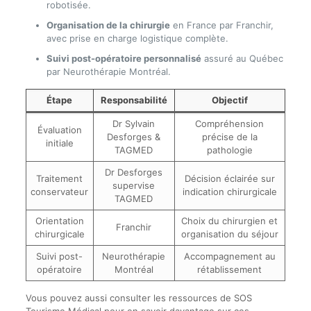
robotisée.
Organisation de la chirurgie
en France par Franchir,
avec prise en charge logistique complète.
Suivi post-opératoire personnalisé
assuré au Québec
par Neurothérapie Montréal.
Étape
Responsabilité
Objectif
Dr Sylvain
Compréhension
Évaluation
Desforges &
précise de la
initiale
TAGMED
pathologie
Dr Desforges
Traitement
Décision éclairée sur
supervise
conservateur
indication chirurgicale
TAGMED
Orientation
Choix du chirurgien et
Franchir
chirurgicale
organisation du séjour
Suivi post-
Neurothérapie
Accompagnement au
opératoire
Montréal
rétablissement
Vous pouvez aussi consulter les ressources de SOS
Tourisme Médical pour en savoir davantage sur ces