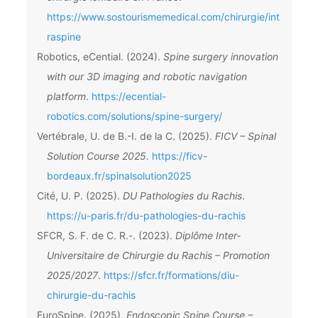
https://www.sostourismemedical.com/chirurgie/int
raspine
Robotics, eCential. (2024).
Spine surgery innovation
with our 3D imaging and robotic navigation
platform
.
https://ecential-
robotics.com/solutions/spine-surgery/
Vertébrale, U. de B.-I. de la C. (2025).
FICV – Spinal
Solution Course 2025
.
https://ficv-
bordeaux.fr/spinalsolution2025
Cité, U. P. (2025).
DU Pathologies du Rachis
.
https://u-paris.fr/du-pathologies-du-rachis
SFCR, S. F. de C. R.-. (2023).
Diplôme Inter-
Universitaire de Chirurgie du Rachis – Promotion
2025/2027
.
https://sfcr.fr/formations/diu-
chirurgie-du-rachis
EuroSpine. (2025).
Endoscopic Spine Course –