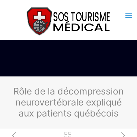
Rôle de la décompression
neurovertébrale expliqué
aux patients québécois