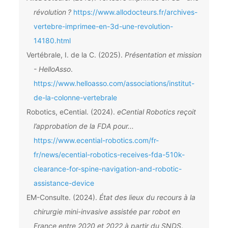
révolution ?
https://www.allodocteurs.fr/archives-
vertebre-imprimee-en-3d-une-revolution-
14180.html
Vertébrale, I. de la C. (2025).
Présentation et mission
- HelloAsso
.
https://www.helloasso.com/associations/institut-
de-la-colonne-vertebrale
Robotics, eCential. (2024).
eCential Robotics reçoit
l’approbation de la FDA pour...
https://www.ecential-robotics.com/fr-
fr/news/ecential-robotics-receives-fda-510k-
clearance-for-spine-navigation-and-robotic-
assistance-device
EM-Consulte. (2024).
État des lieux du recours à la
chirurgie mini-invasive assistée par robot en
France entre 2020 et 2022 à partir du SNDS
.