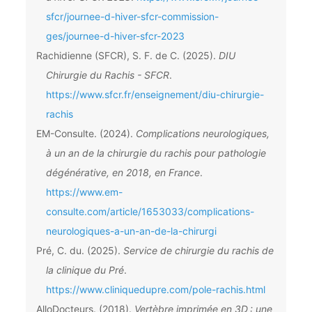
sfcr/journee-d-hiver-sfcr-commission-
ges/journee-d-hiver-sfcr-2023
Rachidienne (SFCR), S. F. de C. (2025).
DIU
Chirurgie du Rachis - SFCR
.
https://www.sfcr.fr/enseignement/diu-chirurgie-
rachis
EM-Consulte. (2024).
Complications neurologiques,
à un an de la chirurgie du rachis pour pathologie
dégénérative, en 2018, en France
.
https://www.em-
consulte.com/article/1653033/complications-
neurologiques-a-un-an-de-la-chirurgi
Pré, C. du. (2025).
Service de chirurgie du rachis de
la clinique du Pré
.
https://www.cliniquedupre.com/pole-rachis.html
AlloDocteurs. (2018).
Vertèbre imprimée en 3D : une