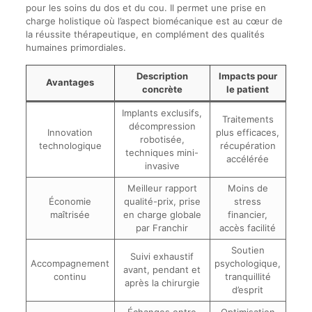
pour les soins du dos et du cou. Il permet une prise en
charge holistique où l’aspect biomécanique est au cœur de
la réussite thérapeutique, en complément des qualités
humaines primordiales.
Description
Impacts pour
Avantages
concrète
le patient
Implants exclusifs,
Traitements
décompression
Innovation
plus efficaces,
robotisée,
technologique
récupération
techniques mini-
accélérée
invasive
Meilleur rapport
Moins de
Économie
qualité-prix, prise
stress
maîtrisée
en charge globale
financier,
par Franchir
accès facilité
Soutien
Suivi exhaustif
Accompagnement
psychologique,
avant, pendant et
continu
tranquillité
après la chirurgie
d’esprit