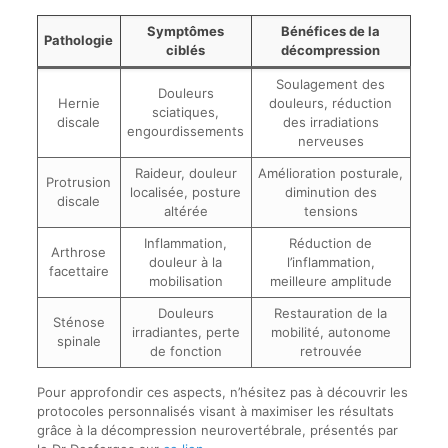
Symptômes
Bénéfices de la
Pathologie
ciblés
décompression
Soulagement des
Douleurs
Hernie
douleurs, réduction
sciatiques,
discale
des irradiations
engourdissements
nerveuses
Raideur, douleur
Amélioration posturale,
Protrusion
localisée, posture
diminution des
discale
altérée
tensions
Inflammation,
Réduction de
Arthrose
douleur à la
l’inflammation,
facettaire
mobilisation
meilleure amplitude
Douleurs
Restauration de la
Sténose
irradiantes, perte
mobilité, autonome
spinale
de fonction
retrouvée
Pour approfondir ces aspects, n’hésitez pas à découvrir les
protocoles personnalisés visant à maximiser les résultats
grâce à la décompression neurovertébrale, présentés par