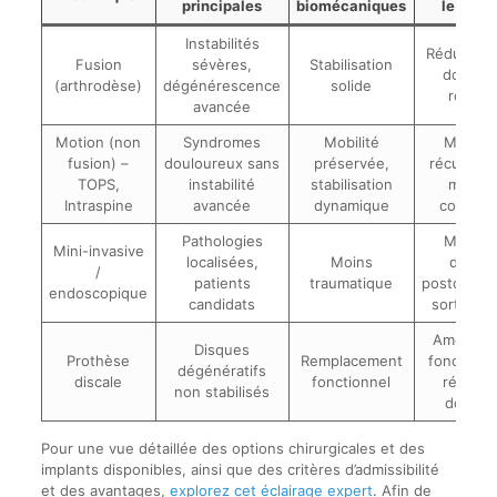
principales
biomécaniques
le patie
Instabilités
Réduction
Fusion
sévères,
Stabilisation
douleur
(arthrodèse)
dégénérescence
solide
robust
avancée
Motion (non
Syndromes
Mobilité
Meilleu
fusion) –
douloureux sans
préservée,
récupérat
TOPS,
instabilité
stabilisation
mobilit
Intraspine
avancée
dynamique
conserv
Pathologies
Moins 
Mini-invasive
localisées,
Moins
douleu
/
patients
traumatique
postopérat
endoscopique
candidats
sortie ra
Améliora
Disques
Prothèse
Remplacement
fonctionne
dégénératifs
discale
fonctionnel
réducti
non stabilisés
douleu
Pour une vue détaillée des options chirurgicales et des
implants disponibles, ainsi que des critères d’admissibilité
et des avantages,
explorez cet éclairage expert
. Afin de