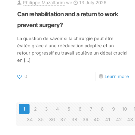
Philippe Mazaltarim
we
13 July 2026
Can rehabilitation and a return to work
prevent surgery?
La question de savoir si la chirurgie peut être
évitée grâce à une rééducation adaptée et un
retour progressif au travail soulève un débat crucial
en
[…]
0
Learn more
1
2
3
4
5
6
7
8
9
10
34
35
36
37
38
39
40
41
42
43