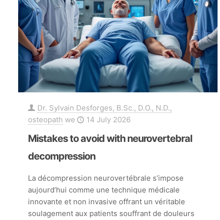
Dr. Sylvain Desforges, B.Sc., D.O., N.D.,
osteopath
we
14 July 2026
Mistakes to avoid with neurovertebral
decompression
La décompression neurovertébrale s’impose
aujourd’hui comme une technique médicale
innovante et non invasive offrant un véritable
soulagement aux patients souffrant de douleurs