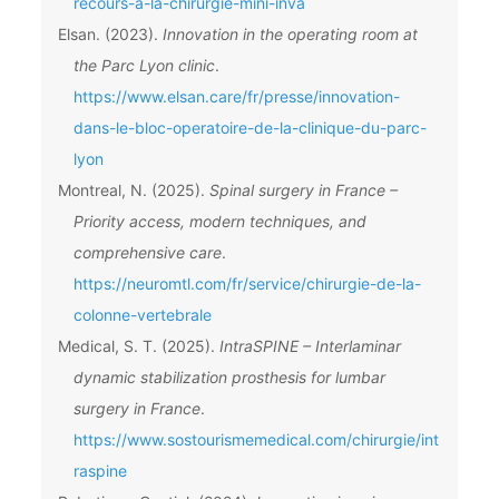
recours-a-la-chirurgie-mini-inva
Elsan. (2023).
Innovation in the operating room at
the Parc Lyon clinic
.
https://www.elsan.care/fr/presse/innovation-
dans-le-bloc-operatoire-de-la-clinique-du-parc-
lyon
Montreal, N. (2025).
Spinal surgery in France –
Priority access, modern techniques, and
comprehensive care
.
https://neuromtl.com/fr/service/chirurgie-de-la-
colonne-vertebrale
Medical, S. T. (2025).
IntraSPINE – Interlaminar
dynamic stabilization prosthesis for lumbar
surgery in France
.
https://www.sostourismemedical.com/chirurgie/int
raspine