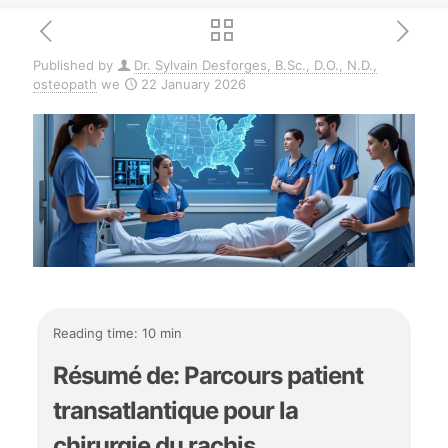
Published by
Dr. Sylvain Desforges, B.Sc., D.O., N.D.,
osteopath
we
22 January 2026
Reading time: 10 min
Résumé de: Parcours patient
transatlantique pour la
chirurgie du rachis