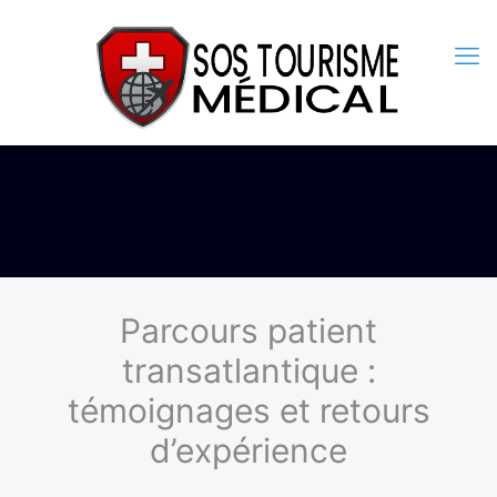
Parcours patient
transatlantique :
témoignages et retours
d’expérience