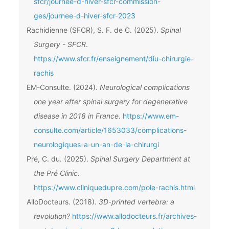
sfcr/journee-d-hiver-sfcr-commission-
ges/journee-d-hiver-sfcr-2023
Rachidienne (SFCR), S. F. de C. (2025).
Spinal
Surgery - SFCR
.
https://www.sfcr.fr/enseignement/diu-chirurgie-
rachis
EM-Consulte. (2024).
Neurological complications
one year after spinal surgery for degenerative
disease in 2018 in France
.
https://www.em-
consulte.com/article/1653033/complications-
neurologiques-a-un-an-de-la-chirurgi
Pré, C. du. (2025).
Spinal Surgery Department at
the Pré Clinic
.
https://www.cliniquedupre.com/pole-rachis.html
AlloDocteurs. (2018).
3D-printed vertebra: a
revolution?
https://www.allodocteurs.fr/archives-