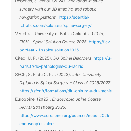
Robotics, eCential. (2024).
Innovation in spine
surgery with our 3D imaging and robotic
navigation platform
.
https://ecential-
robotics.com/solutions/spine-surgery/
Vertebral, University of British Columbia (2025).
FICV – Spinal Solution Course 2025
.
https://ficv-
bordeaux.fr/spinalsolution2025
Cited, U. P. (2025).
DU Spinal Disorders
.
https://u-
paris.fr/du-pathologies-du-rachis
SFCR, S. F. de C. R.-. (2023).
Inter-University
Diploma in Spinal Surgery – Class of 2025/2027
.
https://sfcr.fr/formations/diu-chirurgie-du-rachis
EuroSpine. (2025).
Endoscopic Spine Course –
IRCAD Strasbourg 2025
.
https://www.eurospine.org/courses/ircad-2025-
endoscopic-spine