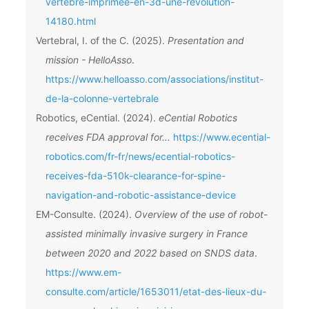
vertebre-imprimee-en-3d-une-revolution-
14180.html
Vertebral, I. of the C. (2025).
Presentation and
mission - HelloAsso
.
https://www.helloasso.com/associations/institut-
de-la-colonne-vertebrale
Robotics, eCential. (2024).
eCential Robotics
receives FDA approval for...
https://www.ecential-
robotics.com/fr-fr/news/ecential-robotics-
receives-fda-510k-clearance-for-spine-
navigation-and-robotic-assistance-device
EM-Consulte. (2024).
Overview of the use of robot-
assisted minimally invasive surgery in France
between 2020 and 2022 based on SNDS data
.
https://www.em-
consulte.com/article/1653011/etat-des-lieux-du-