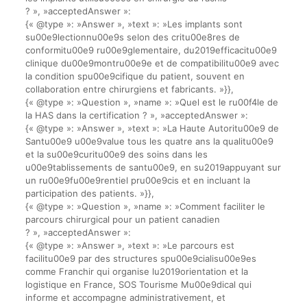
? », »acceptedAnswer »:
{« @type »: »Answer », »text »: »Les implants sont
su00e9lectionnu00e9s selon des critu00e8res de
conformitu00e9 ru00e9glementaire, du2019efficacitu00e9
clinique du00e9montru00e9e et de compatibilitu00e9 avec
la condition spu00e9cifique du patient, souvent en
collaboration entre chirurgiens et fabricants. »}},
{« @type »: »Question », »name »: »Quel est le ru00f4le de
la HAS dans la certification ? », »acceptedAnswer »:
{« @type »: »Answer », »text »: »La Haute Autoritu00e9 de
Santu00e9 u00e9value tous les quatre ans la qualitu00e9
et la su00e9curitu00e9 des soins dans les
u00e9tablissements de santu00e9, en su2019appuyant sur
un ru00e9fu00e9rentiel pru00e9cis et en incluant la
participation des patients. »}},
{« @type »: »Question », »name »: »Comment faciliter le
parcours chirurgical pour un patient canadien
? », »acceptedAnswer »:
{« @type »: »Answer », »text »: »Le parcours est
facilitu00e9 par des structures spu00e9cialisu00e9es
comme Franchir qui organise lu2019orientation et la
logistique en France, SOS Tourisme Mu00e9dical qui
informe et accompagne administrativement, et